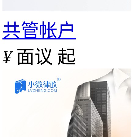
共管帐户
¥
面议 起