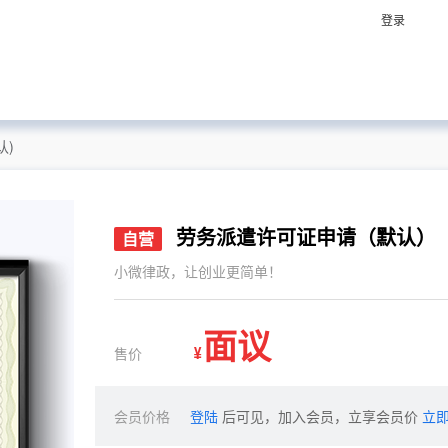
登录
认)
劳务派遣许可证申请（默认）
自营
小微律政，让创业更简单！
面议
售价
¥
会员价格
登陆
后可见，加入会员，立享会员价
立