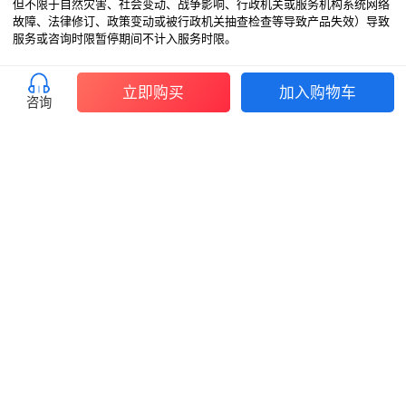
但不限于自然灾害、社会变动、战争影响、行政机关或服务机构系统网络
故障、法律修订、政策变动或被行政机关抽查检查等导致产品失效）导致
服务或咨询时限暂停期间不计入服务时限。
材料提供？
立即购买
加入购物车
咨询
1. 为保障服务时限与质量，客户应按现行法律、法规、规章报批项目规定
向小微提供所需资料、文件，若您在收到通知（包括但不限于邮件、微信
及短信方式）当日起30日内无正当理由拒绝提供所需信息、资料、文件，
即视为放弃该项服务或咨询，小微不再就该项服务或咨询负有相关义务，
因此产生延误、行政处罚、失信公示等后果，小微不承担相应责任。同
时，小微有权不退还已收取的所有费用。双方书面协商一致，合同暂停履
行的除外
2. 部分服务可能需要客户签署文件，服务顾问会在服务过程中与您确认签
字材料，签署完成后，需要按照服务顾问给定的地址邮寄以上签字材料，
邮寄资料费用由客户承担，请勿使用货到付款方式。
怎么获取服务合同？
线下签订的订单，由您的销售顾问为您提供相应的纸质服务合同；线上自
主下单并支付后，您可以到“个人中心-我的订单-订单详情-合同下载”查看
并下载合同。
如何查看服务进度？