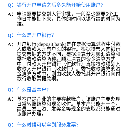
Q：
银行开户申请之后多久能开始使用账户?
申请需要提交到人行审批，一般至少需要5个工
A：
作日才能批下来，具体的时间以银行给的时间为
准。
Q：
什么是开户银行？
开户银行(deposit bank)是在票据清算过程中付款
A：
人或收款人开有户头的银行。根据持票人向银行
提交票据的方式不同，票据清算分为顺汇清算和
委托收款清算两种。顺汇清算的资金清算方式
中，付款人开户银行（付款行）直接将款项划入
收款人开户银行（收款行）。委托收款清算的资
金清算方式中，则由收款人委托其开户银行向付
款行收取票据款项。
Q：
什么是基本户?
基本户是企业的主要存款账户，该账户主要办理
A：
日常转账结算和现金收付。基本户只能开一个。
给员工发工资、发奖金等现金的支取都只能通过
该账户办理。
Q：
什么时候可以拿到服务发票？