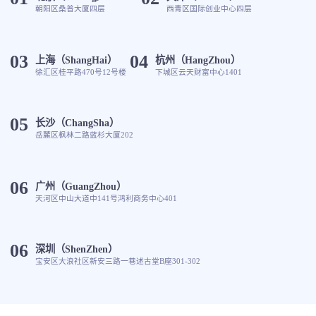
朝阳区桑普大厦四层
西青区国际创业中心四层
03
04
上海（ShangHai）
杭州（HangZhou）
徐汇区桂平路470号12号楼
下城区云天财富中心1401
05
长沙（ChangSha）
岳麓区枫林二路蓝杉大厦202
06
广州（GuangZhou）
天河区中山大道中141号鸿利商务中心401
06
深圳（ShenZhen）
宝安区大浪社区新安三路一巷述古堂B座301-302