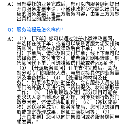
当您委托的业务完成后，您可以向服务顾问提出
A：
开具服务发票申请，小微律政将尽快给您出具相
应的服务发票；第三方服务内容，由第三方为您
出具相应的服务发票。
Q：
服务流程是怎么样的？
（1）【下单】您可以通过注册小微律政官网，
A：
并选择在线下单；或者可以联系客服为您安排销
售顾问，代您在小微律政后台下单；（2）【支
付】下单后，请你及时支付订单；线上下单可以
选择微信、支付宝支付，或者通过网银转账；销
售顾问代下单，可选择微信付款或者POS刷卡；
（3）【分派服务顾问】订单支付完成后，会为
您分派专门的服务人员，与您对接具体的业务需
求及准备材料；（4）【处理各种材料及任
务】：如果涉及到外勤任务，会有服务人员安排
专门的外勤人员进行线下资料提交、材料领取等
工作；（5）【协助现场办理】部分项目可能会
要求法人亲自到场才能办理，因涉及到行政部门
政策因素，还请您协助助理；（6）【寄送成果
物】寄送服务成功：服务完成后，您可以选择自
取或邮寄办理成果，例如工商执照等；（7）
【开具发票】您可以向销售顾问或者服务顾问申
领发票。"