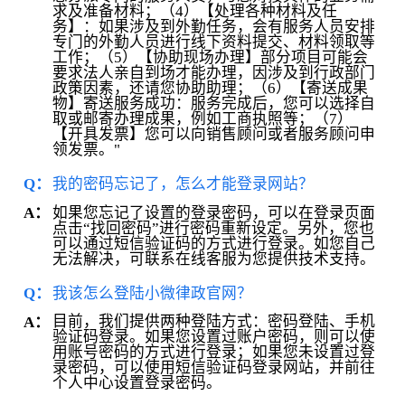
求及准备材料；（4）【处理各种材料及任
务】：如果涉及到外勤任务，会有服务人员安排
专门的外勤人员进行线下资料提交、材料领取等
工作；（5）【协助现场办理】部分项目可能会
要求法人亲自到场才能办理，因涉及到行政部门
政策因素，还请您协助助理；（6）【寄送成果
物】寄送服务成功：服务完成后，您可以选择自
取或邮寄办理成果，例如工商执照等；（7）
【开具发票】您可以向销售顾问或者服务顾问申
领发票。"
Q：
我的密码忘记了，怎么才能登录网站？
如果您忘记了设置的登录密码，可以在登录页面
A：
点击“找回密码”进行密码重新设定。另外，您也
可以通过短信验证码的方式进行登录。如您自己
无法解决，可联系在线客服为您提供技术支持。
Q：
我该怎么登陆小微律政官网？
目前，我们提供两种登陆方式：密码登陆、手机
A：
验证码登录。如果您设置过账户密码，则可以使
用账号密码的方式进行登录；如果您未设置过登
录密码，可以使用短信验证码登录网站，并前往
个人中心设置登录密码。