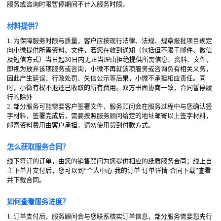
服务或咨询时限暂停期间不计入服务时限。
材料提供？
1. 为保障服务时限与质量，客户应按现行法律、法规、规章报批项目规定
向小微提供所需资料、文件，若您在收到通知（包括但不限于邮件、微信
及短信方式）当日起30日内无正当理由拒绝提供所需信息、资料、文件，
即视为放弃该项服务或咨询，小微不再就该项服务或咨询负有相关义务，
因此产生延误、行政处罚、失信公示等后果，小微不承担相应责任。同
时，小微有权不退还已收取的所有费用。双方书面协商一致，合同暂停履
行的除外
2. 部分服务可能需要客户签署文件，服务顾问会在服务过程中与您确认签
字材料，签署完成后，需要按照服务顾问给定的地址邮寄以上签字材料，
邮寄资料费用由客户承担，请勿使用货到付款方式。
怎么获取服务合同？
线下签订的订单，由您的销售顾问为您提供相应的纸质服务合同；线上自
主下单并支付后，您可以到“个人中心-我的订单-订单详情-合同下载”查看
并下载合同。
如何查看服务进度？
1. 订单支付后，服务顾问会与您联系核实订单信息，部分服务需要您先行