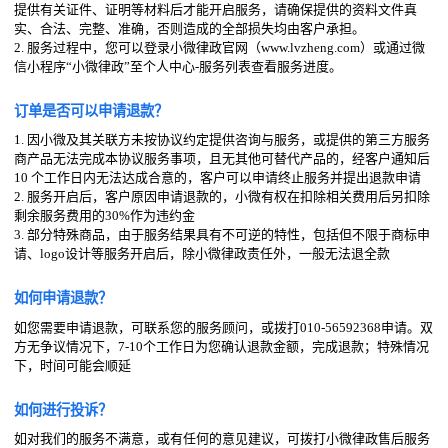
提供有关证件、证明等材料后才能开启服务，请确保提供的资料文件真
实、合法、完整、准确，否则造成的全部损失均由客户承担。
2. 服务过程中，您可以登录小微律政官网（www.lvzheng.com）或通过微
信小程序“小微律政”至个人中心-服务列表查看服务进度。
订单是否可以申请退款？
1. 因小微及其关联方未按协议约定提供咨询与服务，或提供的第三方服务
商产品无法完成本协议服务事项，且无其他可替代产品的，经客户通知后
10 个工作日内无法达成合意的，客户可以申请终止服务并提出退款申请
2. 服务开启后，客户原因申请退款的，小微有权在扣除相关费用后另扣除
剩余服务费用的30%作为违约金
3. 部分特殊商品，由于服务结果具有不可逆的特性，包括但不限于商标申
请、logo设计等服务开启后，除小微律政责任外，一般无法退全款
如何申请退款？
如您需要申请退款，可联系您的服务顾问，或拨打010-56592368申请。双
方无争议情况下，7-10个工作日为您确认退款金额，完成退款；特殊情况
下，时间可能会顺延
如何进行投诉？
如对我们的服务不满意，或有任何的意见建议，可拨打小微律政售后服务