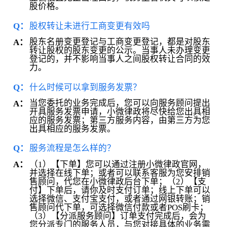
股价格。
Q：
股权转让未进行工商变更有效吗
股东名册变更登记与工商变更登记，都是对股东
A：
转让股权的股东变更的公示。当事人未办理变更
登记的，并不影响当事人之间股权转让合同的效
力。
Q：
什么时候可以拿到服务发票？
当您委托的业务完成后，您可以向服务顾问提出
A：
开具服务发票申请，小微律政将尽快给您出具相
应的服务发票；第三方服务内容，由第三方为您
出具相应的服务发票。
Q：
服务流程是怎么样的？
（1）【下单】您可以通过注册小微律政官网，
A：
并选择在线下单；或者可以联系客服为您安排销
售顾问，代您在小微律政后台下单；（2）【支
付】下单后，请你及时支付订单；线上下单可以
选择微信、支付宝支付，或者通过网银转账；销
售顾问代下单，可选择微信付款或者POS刷卡；
（3）【分派服务顾问】订单支付完成后，会为
您分派专门的服务人员，与您对接具体的业务需