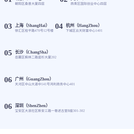
朝阳区桑普大厦四层
西青区国际创业中心四层
03
04
上海（ShangHai）
杭州（HangZhou）
徐汇区桂平路470号12号楼
下城区云天财富中心1401
05
长沙（ChangSha）
岳麓区枫林二路蓝杉大厦202
06
广州（GuangZhou）
天河区中山大道中141号鸿利商务中心401
06
深圳（ShenZhen）
宝安区大浪社区新安三路一巷述古堂B座301-302