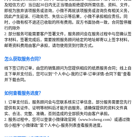
及短信方式）当日起30日内无正当理由拒绝提供所需信息、资料、文件，
即视为放弃该项服务或咨询，小微不再就该项服务或咨询负有相关义务，
因此产生延误、行政处罚、失信公示等后果，小微不承担相应责任。同
时，小微有权不退还已收取的所有费用。双方书面协商一致，合同暂停履
行的除外
2. 部分服务可能需要客户签署文件，服务顾问会在服务过程中与您确认签
字材料，签署完成后，需要按照服务顾问给定的地址邮寄以上签字材料，
邮寄资料费用由客户承担，请勿使用货到付款方式。
怎么获取服务合同？
线下签订的订单，由您的销售顾问为您提供相应的纸质服务合同；线上自
主下单并支付后，您可以到“个人中心-我的订单-订单详情-合同下载”查看
并下载合同。
如何查看服务进度？
1. 订单支付后，服务顾问会与您联系核实订单信息，部分服务需要您先行
提供有关证件、证明等材料后才能开启服务，请确保提供的资料文件真
实、合法、完整、准确，否则造成的全部损失均由客户承担。
2. 服务过程中，您可以登录小微律政官网（www.lvzheng.com）或通过微
信小程序“小微律政”至个人中心-服务列表查看服务进度。