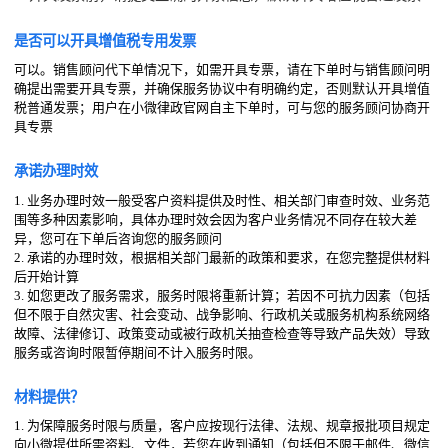
是否可以开具增值税专用发票
可以。销售顾问代下单情况下，如需开具专票，请在下单时与销售顾问明
确提出需要开具专票，并确保服务协议中有明确约定，否则默认开具增值
税普通发票；用户在小微律政官网自主下单时，可与您的服务顾问协商开
具专票
承诺办理时效
1. 业务办理时效一般受客户资料提供及时性、相关部门审查时效、业务范
围等多种因素影响，具体办理时效会因为客户业务情况不同存在较大差
异，您可在下单后咨询您的服务顾问
2. 承诺的办理时效，根据相关部门最新的政策和要求，在您完整提供材料
后开始计算
3. 如您更改了服务需求，服务时限将重新计算；若因不可抗力因素（包括
但不限于自然灾害、社会变动、战争影响、行政机关或服务机构系统网络
故障、法律修订、政策变动或被行政机关抽查检查等导致产品失效）导致
服务或咨询时限暂停期间不计入服务时限。
材料提供？
1. 为保障服务时限与质量，客户应按现行法律、法规、规章报批项目规定
向小微提供所需资料、文件，若您在收到通知（包括但不限于邮件、微信