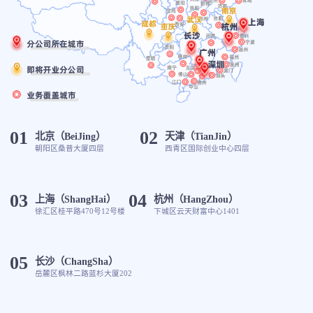
01
02
北京（BeiJing）
天津（TianJin）
朝阳区桑普大厦四层
西青区国际创业中心四层
03
04
上海（ShangHai）
杭州（HangZhou）
徐汇区桂平路470号12号楼
下城区云天财富中心1401
05
长沙（ChangSha）
岳麓区枫林二路蓝杉大厦202