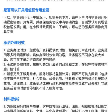
是否可以开具增值税专用发票
可以。销售顾问代下单情况下，如需开具专票，请在下单时与销售顾问明
确提出需要开具专票，并确保服务协议中有明确约定，否则默认开具增值
税普通发票；用户在小微律政官网自主下单时，可与您的服务顾问协商开
具专票
承诺办理时效
1. 业务办理时效一般受客户资料提供及时性、相关部门审查时效、业务范
围等多种因素影响，具体办理时效会因为客户业务情况不同存在较大差
异，您可在下单后咨询您的服务顾问
2. 承诺的办理时效，根据相关部门最新的政策和要求，在您完整提供材料
后开始计算
3. 如您更改了服务需求，服务时限将重新计算；若因不可抗力因素（包括
但不限于自然灾害、社会变动、战争影响、行政机关或服务机构系统网络
故障、法律修订、政策变动或被行政机关抽查检查等导致产品失效）导致
服务或咨询时限暂停期间不计入服务时限。
材料提供？
1. 为保障服务时限与质量，客户应按现行法律、法规、规章报批项目规定
向小微提供所需资料、文件，若您在收到通知（包括但不限于邮件、微信