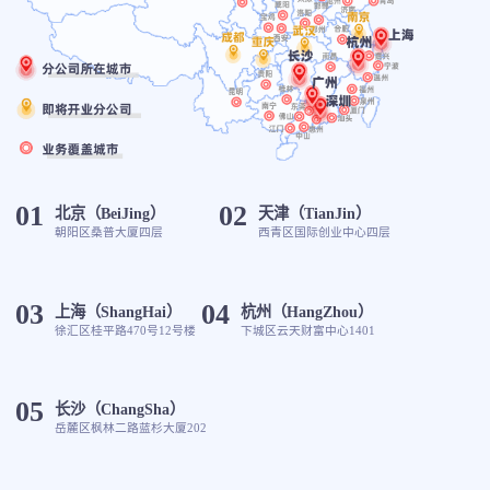
01
02
北京（BeiJing）
天津（TianJin）
朝阳区桑普大厦四层
西青区国际创业中心四层
03
04
上海（ShangHai）
杭州（HangZhou）
徐汇区桂平路470号12号楼
下城区云天财富中心1401
05
长沙（ChangSha）
岳麓区枫林二路蓝杉大厦202