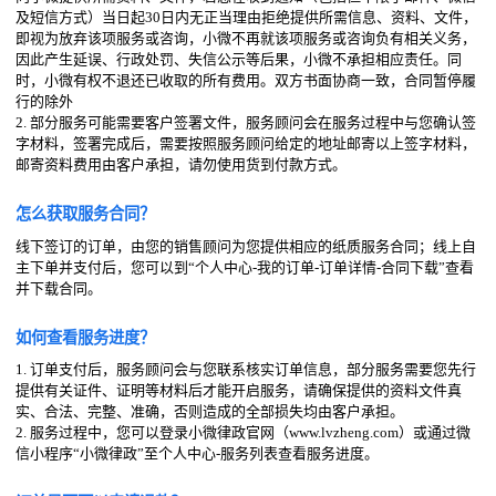
及短信方式）当日起30日内无正当理由拒绝提供所需信息、资料、文件，
即视为放弃该项服务或咨询，小微不再就该项服务或咨询负有相关义务，
因此产生延误、行政处罚、失信公示等后果，小微不承担相应责任。同
时，小微有权不退还已收取的所有费用。双方书面协商一致，合同暂停履
行的除外
2. 部分服务可能需要客户签署文件，服务顾问会在服务过程中与您确认签
字材料，签署完成后，需要按照服务顾问给定的地址邮寄以上签字材料，
邮寄资料费用由客户承担，请勿使用货到付款方式。
怎么获取服务合同？
线下签订的订单，由您的销售顾问为您提供相应的纸质服务合同；线上自
主下单并支付后，您可以到“个人中心-我的订单-订单详情-合同下载”查看
并下载合同。
如何查看服务进度？
1. 订单支付后，服务顾问会与您联系核实订单信息，部分服务需要您先行
提供有关证件、证明等材料后才能开启服务，请确保提供的资料文件真
实、合法、完整、准确，否则造成的全部损失均由客户承担。
2. 服务过程中，您可以登录小微律政官网（www.lvzheng.com）或通过微
信小程序“小微律政”至个人中心-服务列表查看服务进度。